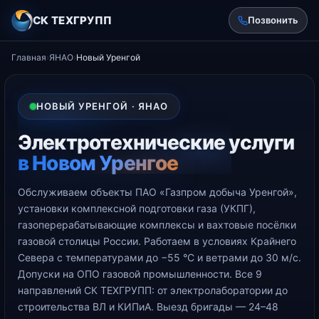
СК ТЕХГРУПП
Позвонить
Главная
›
ЯНАО
›
Новый Уренгой
НОВЫЙ УРЕНГОЙ · ЯНАО
Электротехнические услуги
в Новом Уренгое
Обслуживаем объекты ПАО «Газпром добыча Уренгой»,
установки комплексной подготовки газа (УКПГ),
газоперерабатывающие комплексы и вахтовые посёлки
газовой столицы России. Работаем в условиях Крайнего
Севера с температурами до −55 °С и ветрами до 30 м/с.
Допуски на ОПО газовой промышленности. Все 9
направлений СК ТЕХГРУПП: от электролаборатории до
строительства ВЛ и КИПиА. Выезд бригады — 24–48