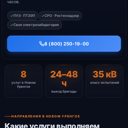
часов.
ПУЭ · ПТЭЭП
СРО · Ростехнадзор
Своя электролаборатория
8 (800) 250-19-00
8
24–48
35 кВ
ч
услуг в Новом
класс испытаний
Уренгое
выезд бригады
НАПРАВЛЕНИЯ В НОВОМ УРЕНГОЕ
Какие услуги выполняем