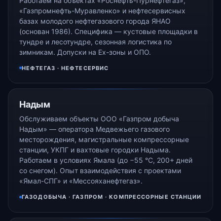
Работаем на объектах «Роснефть-Пурнефтегаз»,
«Газпромнефть-Муравленко» и нефтесервисных
базах молодого нефтегазового города ЯНАО
(основан 1986). Специфика — кустовые площадки в
тундре и лесотундре, сезонная логистика по
зимникам. Допуски на Ex-зоны и ОПО.
НЕФТЕГАЗ · НЕФТЕСЕРВИС
Надым
Обслуживаем объекты ООО «Газпром добыча
Надым» — оператора Медвежьего газового
месторождения, магистральные компрессорные
станции, УКПГ и вахтовые городки Надыма.
Работаем в условиях Ямала (до −55 °С, 200+ дней
со снегом). Опыт взаимодействия с проектами
«Ямал-СПГ» и «Мессояханефтегаз».
ГАЗОДОБЫЧА · ГАЗПРОМ · КОМПРЕССОРНЫЕ СТАНЦИИ