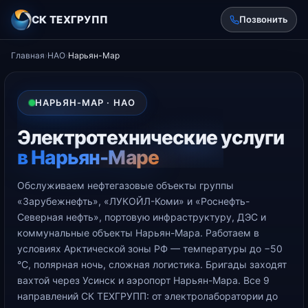
СК ТЕХГРУПП
Позвонить
Главная
›
НАО
›
Нарьян-Мар
НАРЬЯН-МАР · НАО
Электротехнические услуги
в Нарьян-Маре
Обслуживаем нефтегазовые объекты группы
«Зарубежнефть», «ЛУКОЙЛ-Коми» и «Роснефть-
Северная нефть», портовую инфраструктуру, ДЭС и
коммунальные объекты Нарьян-Мара. Работаем в
условиях Арктической зоны РФ — температуры до −50
°С, полярная ночь, сложная логистика. Бригады заходят
вахтой через Усинск и аэропорт Нарьян-Мара. Все 9
направлений СК ТЕХГРУПП: от электролаборатории до