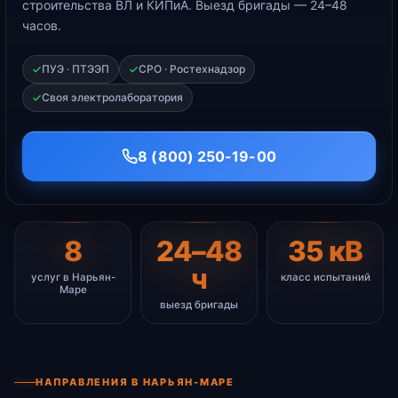
строительства ВЛ и КИПиА. Выезд бригады — 24–48
часов.
ПУЭ · ПТЭЭП
СРО · Ростехнадзор
Своя электролаборатория
8 (800) 250-19-00
8
24–48
35 кВ
ч
услуг в Нарьян-
класс испытаний
Маре
выезд бригады
НАПРАВЛЕНИЯ В НАРЬЯН-МАРЕ