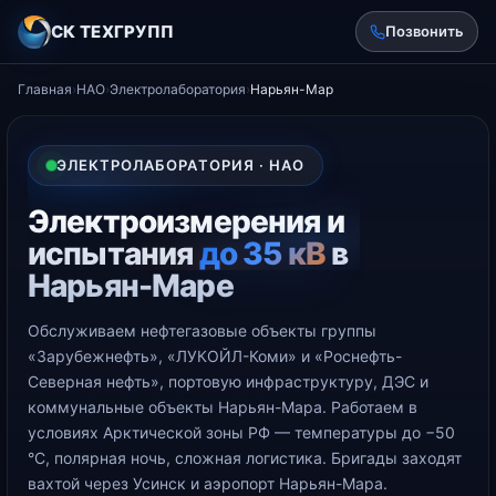
СК ТЕХГРУПП
Позвонить
Главная
›
НАО
›
Электролаборатория
›
Нарьян-Мар
ЭЛЕКТРОЛАБОРАТОРИЯ · НАО
Электроизмерения и
испытания
до 35 кВ
в
Нарьян-Маре
Обслуживаем нефтегазовые объекты группы
«Зарубежнефть», «ЛУКОЙЛ-Коми» и «Роснефть-
Северная нефть», портовую инфраструктуру, ДЭС и
коммунальные объекты Нарьян-Мара. Работаем в
условиях Арктической зоны РФ — температуры до −50
°С, полярная ночь, сложная логистика. Бригады заходят
вахтой через Усинск и аэропорт Нарьян-Мара.