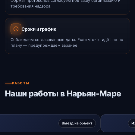
Формат протоколов согласуем под вашу организацию и
требования надзора.
Сроки и график
Соблюдаем согласованные даты. Если что-то идёт не по
плану — предупреждаем заранее.
РАБОТЫ
Наши работы в Нарьян-Маре
Выезд на объект
И