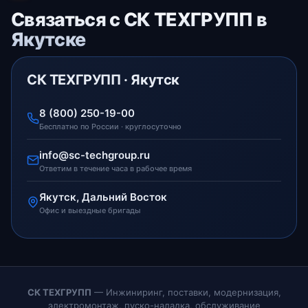
Связаться с СК ТЕХГРУПП в
Якутске
СК ТЕХГРУПП · Якутск
8 (800) 250-19-00
Бесплатно по России · круглосуточно
info@sc-techgroup.ru
Ответим в течение часа в рабочее время
Якутск, Дальний Восток
Офис и выездные бригады
СК ТЕХГРУПП
— Инжиниринг, поставки, модернизация,
электромонтаж, пуско-наладка, обслуживание