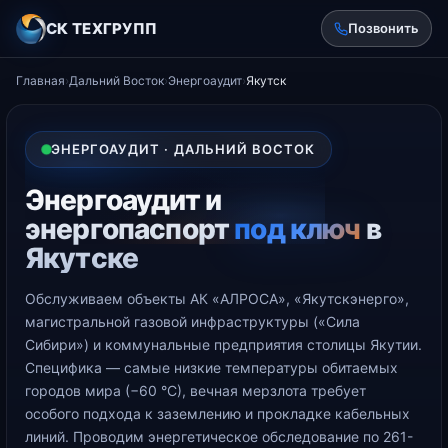
СК ТЕХГРУПП
Позвонить
Главная
›
Дальний Восток
›
Энергоаудит
›
Якутск
ЭНЕРГОАУДИТ · ДАЛЬНИЙ ВОСТОК
Энергоаудит и
энергопаспорт
под ключ
в
Якутске
Обслуживаем объекты АК «АЛРОСА», «Якутскэнерго»,
магистральной газовой инфраструктуры («Сила
Сибири») и коммунальные предприятия столицы Якутии.
Специфика — самые низкие температуры обитаемых
городов мира (−60 °С), вечная мерзлота требует
особого подхода к заземлению и прокладке кабельных
линий. Проводим энергетическое обследование по 261-