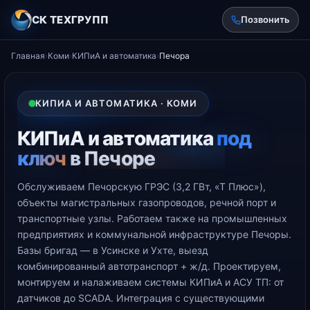
СК ТЕХГРУПП
Позвонить
Главная
›
Коми
›
КИПиА и автоматика
›
Печора
КИПИА И АВТОМАТИКА · КОМИ
КИПиА и автоматика
под
ключ
в Печоре
Обслуживаем Печорскую ГРЭС (3,2 ГВт, «Т Плюс»),
объекты магистральных газопроводов, речной порт и
транспортные узлы. Работаем также на промышленных
предприятиях и коммунальной инфраструктуре Печоры.
Базы бригад — в Усинске и Ухте, выезд
комбинированный автотранспорт + ж/д. Проектируем,
монтируем и налаживаем системы КИПиА и АСУ ТП: от
датчиков до SCADA. Интеграция с существующими