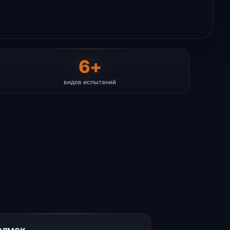
6+
видов испытаний
олмск