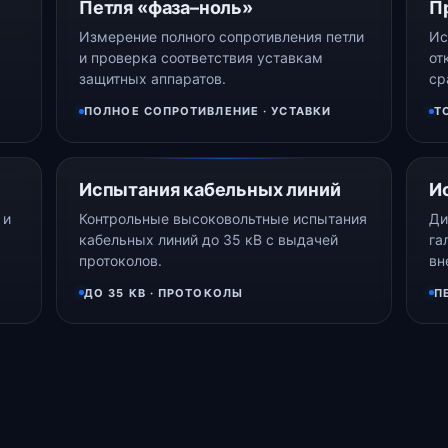
Петля «фаза–ноль»
П
Измерение полного сопротивления петли
Ис
и проверка соответствия уставкам
от
защитных аппаратов.
ср
ПОЛНОЕ СОПРОТИВЛЕНИЕ · УСТАВКИ
Т
Испытания кабельных линий
И
 и
Контрольные высоковольтные испытания
Ди
кабельных линий до 35 кВ с выдачей
га
протоколов.
вн
ДО 35 КВ · ПРОТОКОЛЫ
П