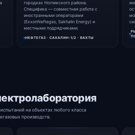
а
городках Ногликского района.
ин
Специфика — совместная работа с
ос
х
иностранными операторами
мо
(ExxonNeftegas, Sakhalin Energy) и
си
местными подрядчиками.
Р
П
НЕФТЕГАЗ · САХАЛИН-1/2 · ВАХТЫ
лектролаборатория
испытаний на объектах любого класса
газовых производств.