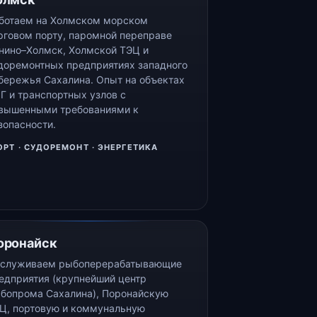
ботаем на Холмском морском
рговом порту, паромной переправе
нино–Холмск, Холмской ТЭЦ и
доремонтных предприятиях западного
бережья Сахалина. Опыт на объектах
Г и транспортных узлов с
вышенными требованиями к
зопасности.
ОРТ · СУДОРЕМОНТ · ЭНЕРГЕТИКА
оронайск
служиваем рыбоперерабатывающие
едприятия (крупнейший центр
бопрома Сахалина), Поронайскую
Ц, портовую и коммунальную