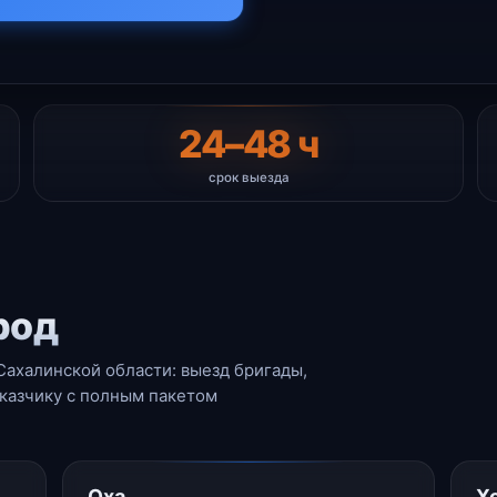
24–48 ч
срок выезда
род
ахалинской области: выезд бригады,
аказчику с полным пакетом
Оха
Х