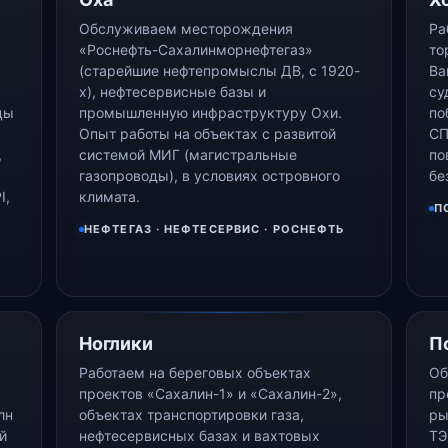
Обслуживаем месторождения
Ра
«Роснефть-Сахалинморнефтегаз»
то
(старейшие нефтепромыслы ДВ, с 1920-
Ва
х), нефтесервисные базы и
су
цы
промышленную инфраструктуру Охи.
по
Опыт работы на объектах с развитой
СП
,
системой МИГ (магистральные
по
газопроводы), в условиях островного
бе
I,
климата.
П
НЕФТЕГАЗ · НЕФТЕСЕРВИС · РОСНЕФТЬ
Ноглики
П
Работаем на береговых объектах
Об
проектов «Сахалин-1» и «Сахалин-2»,
пр
лн
объектах транспортировки газа,
ры
й
нефтесервисных базах и вахтовых
ТЭ