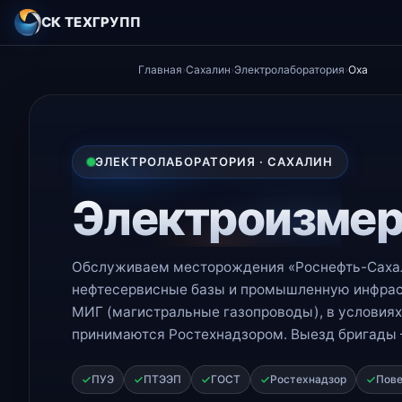
СК ТЕХГРУПП
Главная
›
Сахалин
›
Электролаборатория
›
Оха
ЭЛЕКТРОЛАБОРАТОРИЯ · САХАЛИН
Электроизмер
Обслуживаем месторождения «Роснефть-Сахали
нефтесервисные базы и промышленную инфраст
МИГ (магистральные газопроводы), в условиях
принимаются Ростехнадзором. Выезд бригады 
ПУЭ
ПТЭЭП
ГОСТ
Ростехнадзор
Пове