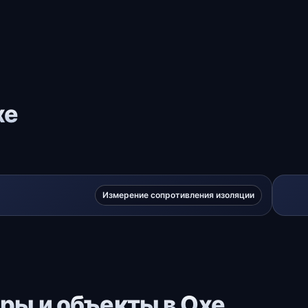
хе
Измерение сопротивления изоляции
ры и объекты в Охе