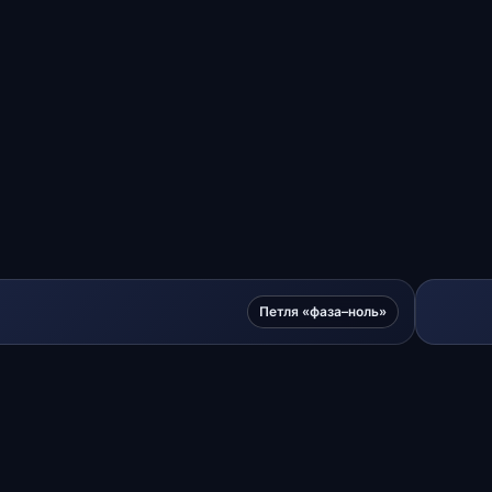
Петля «фаза–ноль»