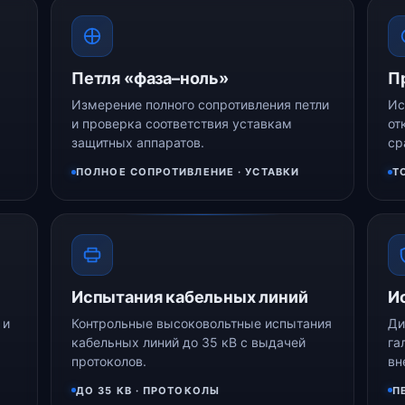
Петля «фаза–ноль»
П
Измерение полного сопротивления петли
Ис
и проверка соответствия уставкам
от
защитных аппаратов.
ср
ПОЛНОЕ СОПРОТИВЛЕНИЕ · УСТАВКИ
Т
Испытания кабельных линий
И
 и
Контрольные высоковольтные испытания
Ди
кабельных линий до 35 кВ с выдачей
га
протоколов.
вн
ДО 35 КВ · ПРОТОКОЛЫ
П