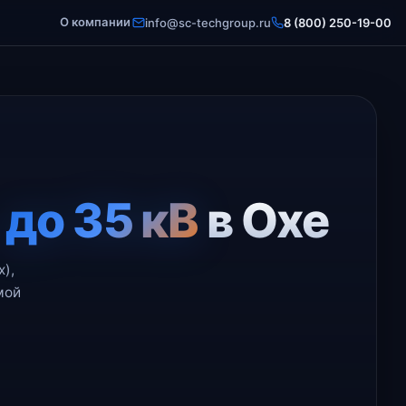
О компании
info@sc-techgroup.ru
8 (800) 250-19-00
я
до 35 кВ
в Охе
),
мой