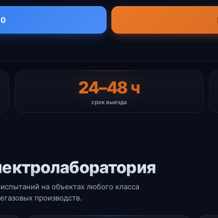
00
24–48 ч
срок выезда
лектролаборатория
испытаний на объектах любого класса
газовых производств.