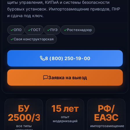
щиты управления, КИПиА и системы безопасности
буровых установок. Импортозамещение приводов, ПНР
и сдача под ключ.
ОПО
ГОСТ
ПУЭ
Ростехнадзор
Своя конструкторская
8 (800) 250-19-00
Заявка на выезд
БУ
15 лет
РФ/
2500/3000/4500
ЕАЭС
опыт
модернизаций
все типы
импортозамещение