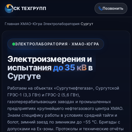
СК ТЕХГРУПП
Позвонить
Главная
›
ХМАО-Югра
›
Электролаборатория
›
Сургут
ЭЛЕКТРОЛАБОРАТОРИЯ · ХМАО-ЮГРА
Электроизмерения и
испытания
до 35 кВ
в
Сургуте
Работаем на объектах «Сургутнефтегаза», Сургутской
ГРЭС-1 (3,3 ГВт) и ГРЭС-2 (5,6 ГВт),
газоперерабатывающих заводах и промышленных
предприятиях крупнейшего нефтегазового центра ХМАО.
Знаем специфику работы в условиях средней тайги и
болот, зимний заезд по зимникам до −55 °С. Бригады с
допусками на Ex-зоны. Протоколы и технические отчёты