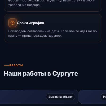
Формат протоколов согласуем под вашу организацию и
требования надзора.
Сроки и график
Соблюдаем согласованные даты. Если что-то идёт не по
плану — предупреждаем заранее.
РАБОТЫ
Наши работы в Сургуте
Выезд на объект
И