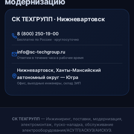
модернизацию
СК ТЕХГРУПП · Нижневартовск
8 (800) 250-19-00
Бесплатно по России · круглосуточно
info@sc-techgroup.ru
Ответим в течение часа в рабочее время
Нижневартовск, Ханты-Мансийский
автономный округ — Югра
Офис, выездные инженеры, склад ЗИП
СК ТЕХГРУПП
— Инжиниринг, поставки, модернизация,
электромонтаж, пуско-наладка, обслуживание
электрооборудования/АСУТП/АСКУЭ/АИСКУЭ.