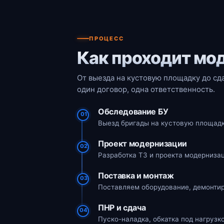
ПРОЦЕСС
Как проходит мо
От выезда на кустовую площадку до сд
один договор, одна ответственность.
Обследование БУ
01
Выезд бригады на кустовую площадк
Проект модернизации
02
Разработка ТЗ и проекта модернизац
Поставка и монтаж
03
Поставляем оборудование, демонтир
ПНР и сдача
04
Пуско-наладка, обкатка под нагрузк