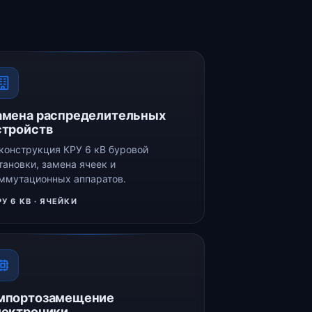
амена распределительных
стройств
конструкция КРУ 6 кВ буровой
тановки, замена ячеек и
ммутационных аппаратов.
РУ 6 КВ · ЯЧЕЙКИ
мпортозамещение
лектроники