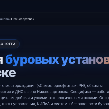
тановок
›
Нижневартовск
АО-ЮГРА
я
буровых устано
ске
о месторождения («Самотлорнефтегаз», РН), объекты
ятия и ДНС в зоне Нижневартовска. Специфика — работа
иклом добычи и узкими технологическими окнами. Опыт
, щиты управления, КИПиА и системы безопасности буро