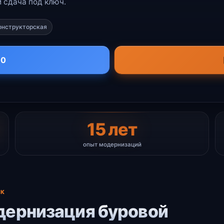
 сдача под ключ.
онструкторская
00
15 лет
опыт модернизаций
ОК
дернизация буровой