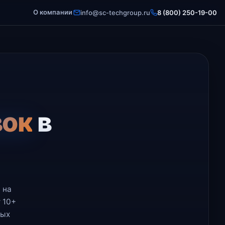
О компании
info@sc-techgroup.ru
8 (800) 250-19-00
вок
в
 на
 10+
вых