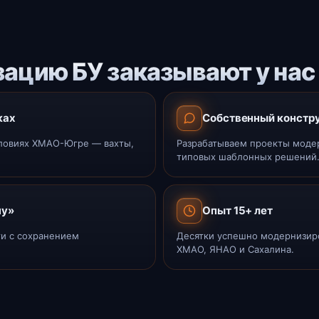
ацию БУ заказывают у нас
ках
Собственный констру
словиях ХМАО-Югре — вахты,
Разрабатываем проекты моде
типовых шаблонных решений
чу»
Опыт 15+ лет
и с сохранением
Десятки успешно модернизир
ХМАО, ЯНАО и Сахалина.