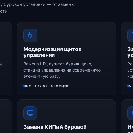
у буровой установки — от замены
сти.
Модернизация щитов
З
управления
у
Замена ШУ, пультов бурильщика,
Ре
й
станций управления на современную
ус
элементную базу.
ко
ШУ · ПУЛЬТ · СТАНЦИЯ
К
Замена КИПиА буровой
И
э