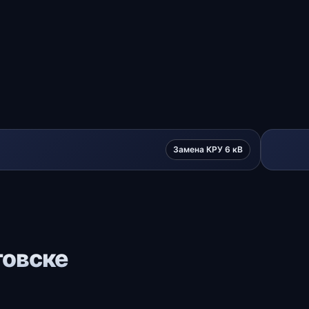
Замена КРУ 6 кВ
товске