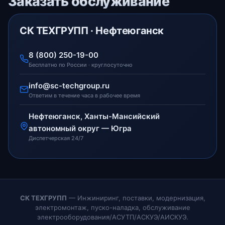
Заказать обслуживание
СК ТЕХГРУПП · Нефтеюганск
8 (800) 250-19-00
Бесплатно по России · круглосуточно
info@sc-techgroup.ru
Ответим в течение часа в рабочее время
Нефтеюганск, Ханты-Мансийский
автономный округ — Югра
Диспетчерская 24/7
СК ТЕХГРУПП
— Инжиниринг, поставки, модернизация,
электромонтаж, пуско-наладка, обслуживание
электрооборудования/АСУТП/АСКУЭ/АИСКУЭ.