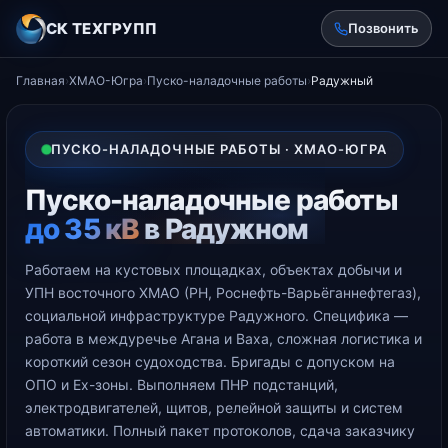
СК ТЕХГРУПП
Позвонить
Главная
›
ХМАО-Югра
›
Пуско-наладочные работы
›
Радужный
ПУСКО-НАЛАДОЧНЫЕ РАБОТЫ · ХМАО-ЮГРА
Пуско-наладочные работы
до 35 кВ
в Радужном
Работаем на кустовых площадках, объектах добычи и
УПН восточного ХМАО (РН, Роснефть-Варьёганнефтегаз),
социальной инфраструктуре Радужного. Специфика —
работа в междуречье Агана и Ваха, сложная логистика и
короткий сезон судоходства. Бригады с допуском на
ОПО и Ex-зоны. Выполняем ПНР подстанций,
электродвигателей, щитов, релейной защиты и систем
автоматики. Полный пакет протоколов, сдача заказчику