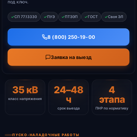
под ключ.
СП 77.13330
ПУЭ
ПТЭЭП
ГОСТ
Своя ЭЛ
8 (800) 250-19-00
Заявка на выезд
35 кВ
24–48
4
ч
этапа
класс напряжения
срок выезда
ПНР по нормативу
ПУСКО-НАЛАДОЧНЫЕ РАБОТЫ