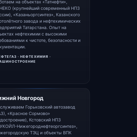
ботаем на объектах «Татнефти»,
НЕКО (крупнейший современный НПЗ
ссии), «Казаньоргсинтез», Казанского
ртолётного завода и нефтехимических
едприятий Татарстана. Опыт на
ъектах нефтехимии с высокими
ебованиями к чистоте, безопасности и
кументации.
ЕФТЕГАЗ · НЕФТЕХИМИЯ ·
АШИНОСТРОЕНИЕ
ижний Новгород
служиваем Горьковский автозавод
АЗ), «Красное Сормово»
удостроение), Кстовский НПЗ
УКОЙЛ-Нижегороднефтеоргсинтез»,
жегородскую ТЭЦ и объекты ВПК