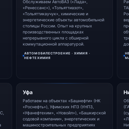
Обслуживаем АвтоВАЗ («Лада»,
Ра
«Ренессанс»), «Тольяттиазот»,
ТА
«Тольяттикаучук», химические и
Ро
энергетические объекты автомобильной
ве
столицы России. Опыт на крупных
пр
производственных площадках
об
непрерывного цикла с обширной
тр
коммутационной аппаратурой.
до
АВТОМОБИЛЕСТРОЕНИЕ · ХИМИЯ ·
Н
НЕФТЕХИМИЯ
М
Уфа
Н
Работаем на объектах «Башнефти» (НК
Об
«Роснефть»), Уфимских НПЗ (УНПЗ,
(Г
С,
«Уфанефтехим», «Новойл»), «Башкирской
(с
содовой компании», энергетических и
«Л
а
машиностроительных предприятиях
Ни