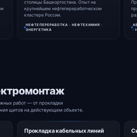
столицы Башкортостана. Опыт на
Пр
ми
крупнейшем нефтепереработческом
пр
кластере России.
ра
НЕФТЕПЕРЕРАБОТКА · НЕФТЕХИМИЯ ·
А
ЭНЕРГЕТИКА
·
ектромонтаж
жных работ — от прокладки
ения щитов на действующем объекте.
Прокладка кабельных линий
С