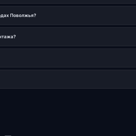
одах Поволжья?
онтажа?