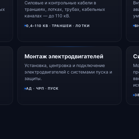
Силовые и контрольные кабели в
Вн
ных
траншеях, лотках, трубах, кабельных
ав
каналах — до 110 кВ.
ум
0,4–110 КВ · ТРАНШЕИ · ЛОТКИ
В
Монтаж электродвигателей
С
Установка, центровка и подключение
Мо
электродвигателей с системами пуска и
пр
защиты.
вв
ис
АД · ЧРП · ПУСК
3