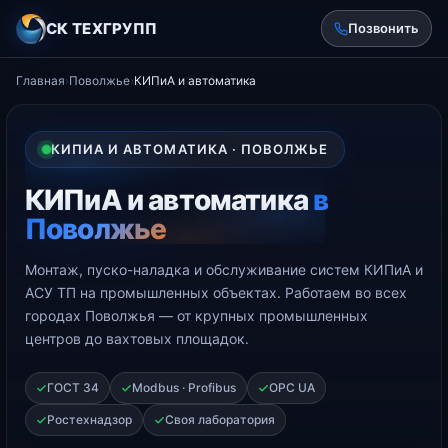
СК ТЕХГРУПП
Позвонить
Главная
›
Поволжье
›
КИПиА и автоматика
КИПИА И АВТОМАТИКА · ПОВОЛЖЬЕ
КИПиА и автоматика
в
Поволжье
Монтаж, пуско-наладка и обслуживание систем КИПиА и
АСУ ТП на промышленных объектах. Работаем во всех
городах Поволжья — от крупных промышленных
центров до вахтовых площадок.
ГОСТ 34
Modbus · Profibus
OPC UA
Ростехнадзор
Своя лаборатория