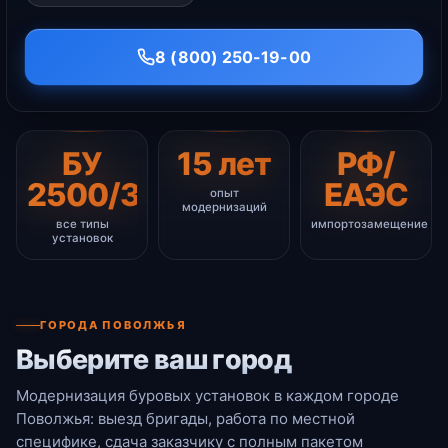
8 (800) 250-19-00
БУ
15 лет
РФ/
2500/3000/4500
ЕАЭС
опыт
модернизаций
все типы
импортозамещение
установок
ГОРОДА ПОВОЛЖЬЯ
Выберите ваш город
Модернизация буровых установок в каждом городе
Поволжья: выезд бригады, работа по местной
специфике, сдача заказчику с полным пакетом