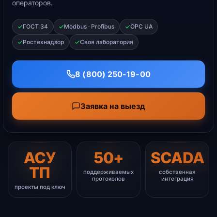
операторов.
ГОСТ 34
Modbus · Profibus
OPC UA
Ростехнадзор
Своя лаборатория
8 (800) 250-19-00
Заявка на выезд
АСУ
50+
SCADA
ТП
поддерживаемых
собственная
протоколов
интеграция
проекты под ключ