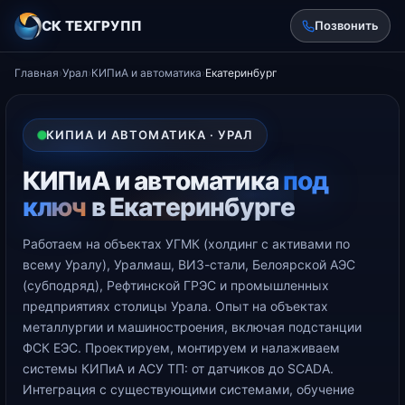
СК ТЕХГРУПП
Позвонить
Главная
›
Урал
›
КИПиА и автоматика
›
Екатеринбург
КИПИА И АВТОМАТИКА · УРАЛ
КИПиА и автоматика
под
ключ
в Екатеринбурге
Работаем на объектах УГМК (холдинг с активами по
всему Уралу), Уралмаш, ВИЗ-стали, Белоярской АЭС
(субподряд), Рефтинской ГРЭС и промышленных
предприятиях столицы Урала. Опыт на объектах
металлургии и машиностроения, включая подстанции
ФСК ЕЭС. Проектируем, монтируем и налаживаем
системы КИПиА и АСУ ТП: от датчиков до SCADA.
Интеграция с существующими системами, обучение