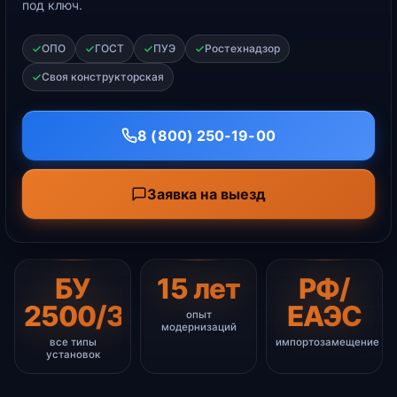
под ключ.
ОПО
ГОСТ
ПУЭ
Ростехнадзор
Своя конструкторская
8 (800) 250-19-00
Заявка на выезд
БУ
15 лет
РФ/
2500/3000/4500
ЕАЭС
опыт
модернизаций
все типы
импортозамещение
установок