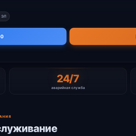
 ЭЛ
00
24/7
аварийная служба
АНИЯ
служивание