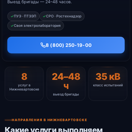
Выезд бригады — 24–48 часов.
ПУЭ · ПТЭЭП
СРО · Ростехнадзор
Своя электролаборатория
8 (800) 250-19-00
8
24–48
35 кВ
ч
услуг в
класс испытаний
Нижневартовске
выезд бригады
НАПРАВЛЕНИЯ В НИЖНЕВАРТОВСКЕ
Какие услуги выполняем