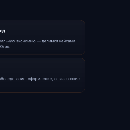
год
реальную экономию — делимся кейсами
Югре.
 обследование, оформление, согласование