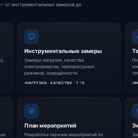
— от инструментальных замеров до
Инструментальные замеры
Т
у,
Замеры нагрузок, качества
По
электроэнергии, температурных
эл
режимов, освещённости.
те
НАГРУЗКИ · КАЧЕСТВО · Т °C
И
План мероприятий
Э
аза
Разработка перечня мероприятий по
За