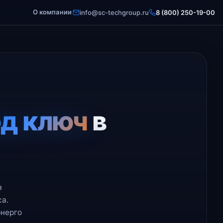
О компании
info@sc-techgroup.ru
8 (800) 250-19-00
д ключ
в
я
са.
энерго