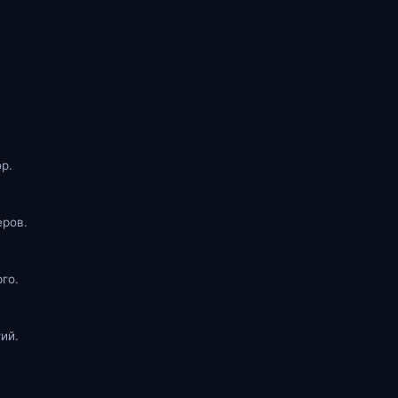
р.
еров.
го.
ий.