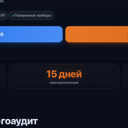
я.
ЭЭП
Поверенные приборы
00
15 дней
срок выполнения
ргоаудит