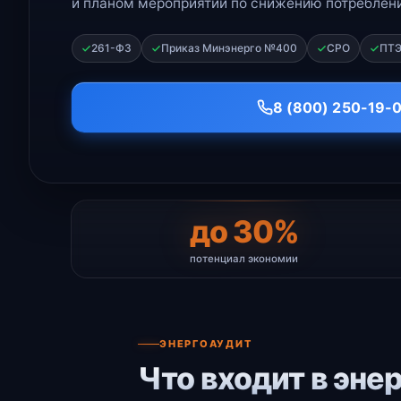
и планом мероприятий по снижению потреблени
261-ФЗ
Приказ Минэнерго №400
СРО
ПТ
8 (800) 250-19-
до 30%
потенциал экономии
ЭНЕРГОАУДИТ
Что входит в эне