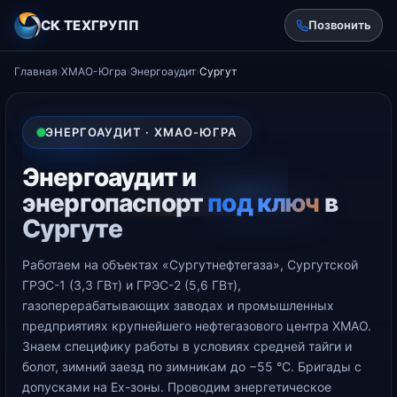
СК ТЕХГРУПП
Позвонить
Главная
›
ХМАО-Югра
›
Энергоаудит
›
Сургут
ЭНЕРГОАУДИТ · ХМАО-ЮГРА
Энергоаудит и
энергопаспорт
под ключ
в
Сургуте
Работаем на объектах «Сургутнефтегаза», Сургутской
ГРЭС-1 (3,3 ГВт) и ГРЭС-2 (5,6 ГВт),
газоперерабатывающих заводах и промышленных
предприятиях крупнейшего нефтегазового центра ХМАО.
Знаем специфику работы в условиях средней тайги и
болот, зимний заезд по зимникам до −55 °С. Бригады с
допусками на Ex-зоны. Проводим энергетическое