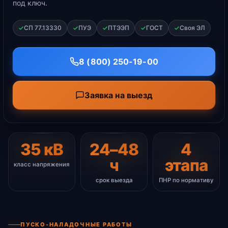
под ключ.
СП 77.13330
ПУЭ
ПТЭЭП
ГОСТ
Своя ЭЛ
8 (800) 250-19-00
Заявка на выезд
35 кВ
24–48
4
ч
этапа
класс напряжения
срок выезда
ПНР по нормативу
ПУСКО-НАЛАДОЧНЫЕ РАБОТЫ