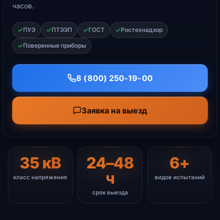
часов.
ПУЭ
ПТЭЭП
ГОСТ
Ростехнадзор
Поверенные приборы
8 (800) 250-19-00
Заявка на выезд
35 кВ
24–48
6+
ч
класс напряжения
видов испытаний
срок выезда