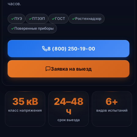
часов.
ПУЭ
ПТЭЭП
ГОСТ
Ростехнадзор
Поверенные приборы
8 (800) 250-19-00
Заявка на выезд
35 кВ
24–48
6+
ч
класс напряжения
видов испытаний
срок выезда