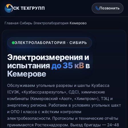
СК ТЕХГРУПП
Позвонить
Главная
›
Сибирь
›
Электролаборатория
›
Кемерово
ЭЛЕКТРОЛАБОРАТОРИЯ · СИБИРЬ
Электроизмерения и
испытания
до 35 кВ
в
Кемерове
Обслуживаем угольные разрезы и шахты Кузбасса
(СУЭК, «Кузбассразрезуголь», СДС), химические
комбинаты (Кемеровский «Азот», «Химпром»), ТЭЦ и
энергетику региона. Работаем в условиях угольных шахт
и ОПО I класса с жёстким контролем
электробезопасности. Протоколы и технические отчёты
принимаются Ростехнадзором. Выезд бригады — 24–48