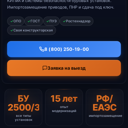
КИПиА и системы безопасности буровых установок.
Импортозамещение приводов, ПНР и сдача под ключ.
ОПО
ГОСТ
ПУЭ
Ростехнадзор
Своя конструкторская
8 (800) 250-19-00
Заявка на выезд
БУ
15 лет
РФ/
2500/3000/4500
ЕАЭС
опыт
модернизаций
все типы
импортозамещение
установок