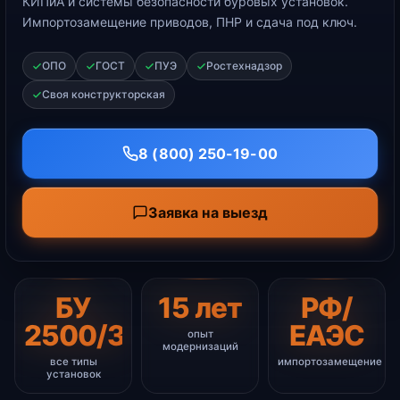
КИПиА и системы безопасности буровых установок.
Импортозамещение приводов, ПНР и сдача под ключ.
ОПО
ГОСТ
ПУЭ
Ростехнадзор
Своя конструкторская
8 (800) 250-19-00
Заявка на выезд
БУ
15 лет
РФ/
2500/3000/4500
ЕАЭС
опыт
модернизаций
все типы
импортозамещение
установок